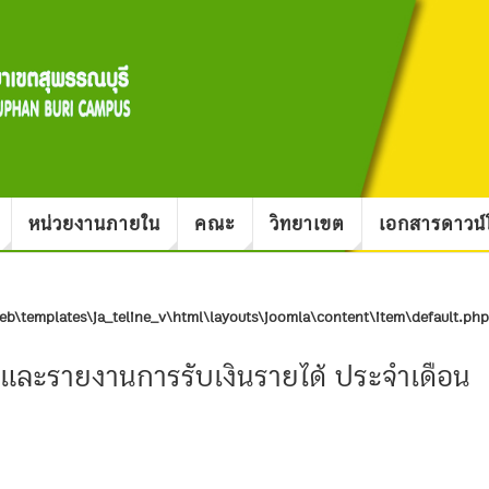
หน่วยงานภายใน
คณะ
วิทยาเขต
เอกสารดาวน
b\templates\ja_teline_v\html\layouts\joomla\content\item\default.php
และรายงานการรับเงินรายได้ ประจำเดือน