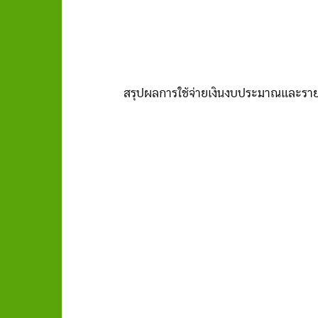
สรุปผลการใช้จ่ายเงินงบประมาณและรายง